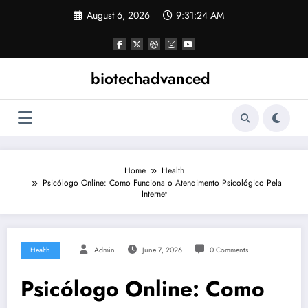
Skip
August 6, 2026
9:31:25 AM
to
content
biotechadvanced
Home
Health
Psicólogo Online: Como Funciona o Atendimento Psicológico Pela
Internet
Health
Admin
June 7, 2026
0 Comments
Psicólogo Online: Como