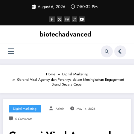
Skip
August 6, 2026
7:50:33 PM
to
content
biotechadvanced
Home
Digital Marketing
Garansi Viral Agency dan Perannya dalam Meningkatkan Engagement
Brand Secara Cepat
Digital Marketing
Admin
May 14, 2026
0 Comments